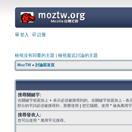
=
登入
註冊
檢視沒有回覆的主題
|
檢視最近討論的主題
MozTW
»
討論區首頁
搜尋關鍵字:
在關鍵字前面加上
+
表示必須被搜尋到的。在關鍵字前面加上
-
表
部分的字詞必須被搜尋到，那麼使用
|
把它隔開。使用
*
做為萬用字
搜尋發表人:
您可以使用 * 萬用字元搜尋。