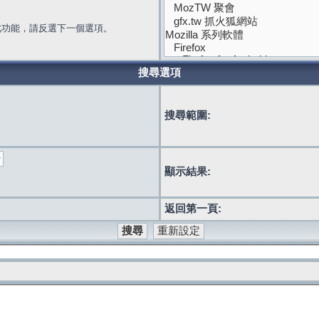
此功能，請反選下一個選項。
搜尋選項
搜尋範圍:
顯示結果:
返回第一頁: