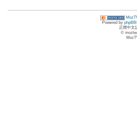
MozT
Powered by
phpBB
正體中文
© moztw
MozT