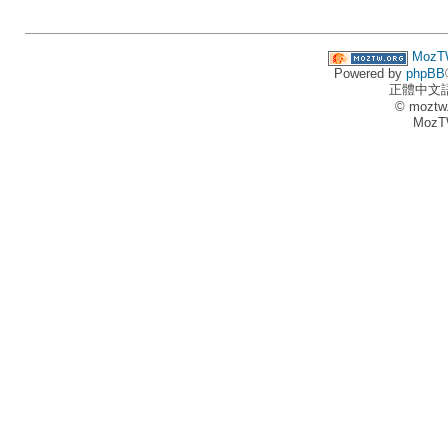
MozT
Powered by
phpBB
正體中文
© moztw
MozT