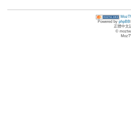
MozT
Powered by
phpBB
正體中文
© moztw
MozT