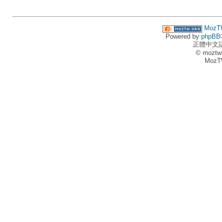
MozT
Powered by
phpBB
正體中文
© moztw
MozT