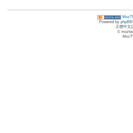
MozT
Powered by
phpBB
正體中文
© moztw
MozT