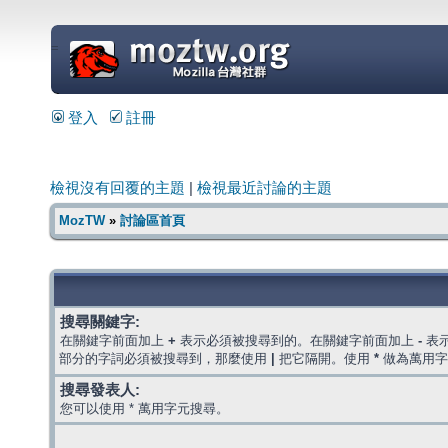
=
登入
註冊
檢視沒有回覆的主題
|
檢視最近討論的主題
MozTW
»
討論區首頁
搜尋關鍵字:
在關鍵字前面加上
+
表示必須被搜尋到的。在關鍵字前面加上
-
表
部分的字詞必須被搜尋到，那麼使用
|
把它隔開。使用
*
做為萬用字
搜尋發表人:
您可以使用 * 萬用字元搜尋。