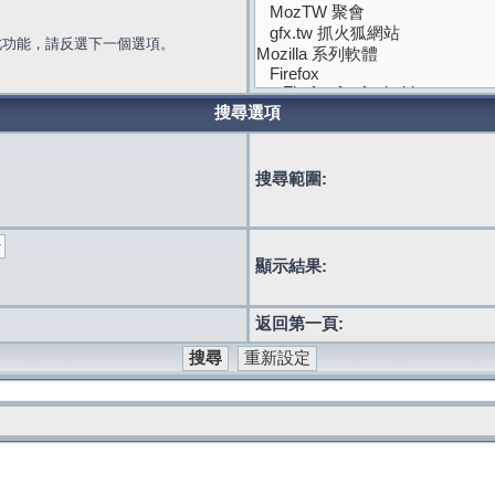
此功能，請反選下一個選項。
搜尋選項
搜尋範圍:
顯示結果:
返回第一頁: