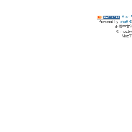
MozT
Powered by
phpBB
正體中文
© moztw
MozT