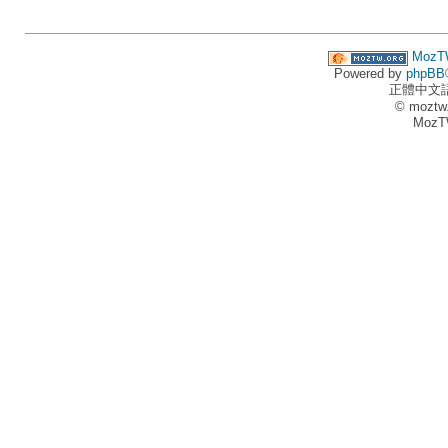
MozT
Powered by
phpBB
正體中文
© moztw
MozT