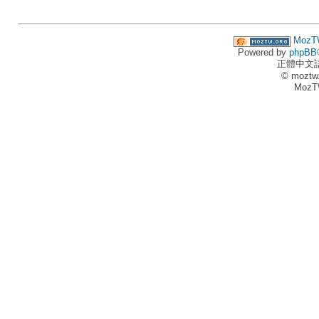
MozT
Powered by
phpBB
正體中文
© moztw
MozT