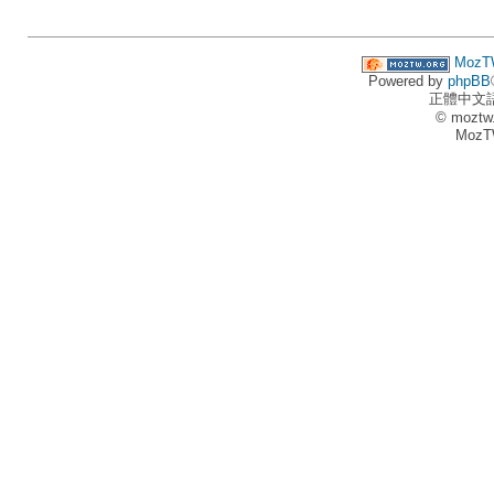
MozT
Powered by
phpBB
正體中文
© moztw
MozT