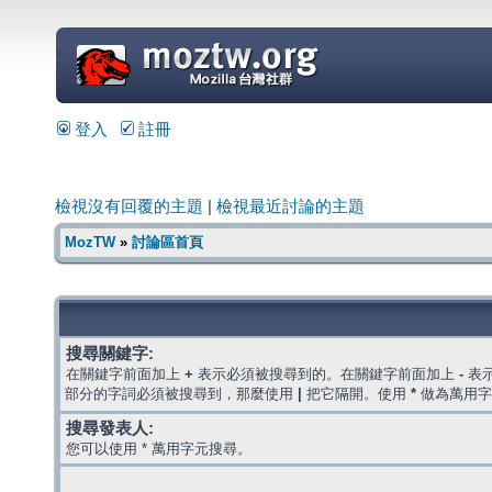
=
登入
註冊
檢視沒有回覆的主題
|
檢視最近討論的主題
MozTW
»
討論區首頁
搜尋關鍵字:
在關鍵字前面加上
+
表示必須被搜尋到的。在關鍵字前面加上
-
表
部分的字詞必須被搜尋到，那麼使用
|
把它隔開。使用
*
做為萬用字
搜尋發表人:
您可以使用 * 萬用字元搜尋。