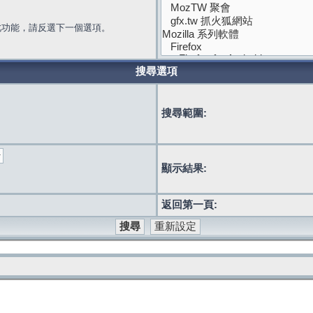
此功能，請反選下一個選項。
搜尋選項
搜尋範圍:
顯示結果:
返回第一頁: