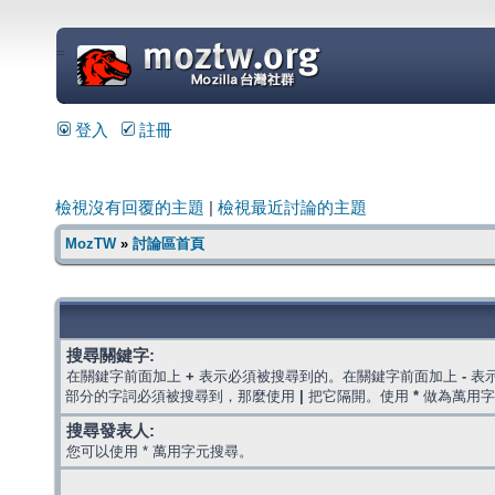
=
登入
註冊
檢視沒有回覆的主題
|
檢視最近討論的主題
MozTW
»
討論區首頁
搜尋關鍵字:
在關鍵字前面加上
+
表示必須被搜尋到的。在關鍵字前面加上
-
表
部分的字詞必須被搜尋到，那麼使用
|
把它隔開。使用
*
做為萬用字
搜尋發表人:
您可以使用 * 萬用字元搜尋。