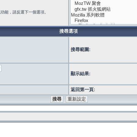
此功能，請反選下一個選項。
搜尋選項
搜尋範圍:
顯示結果:
返回第一頁: