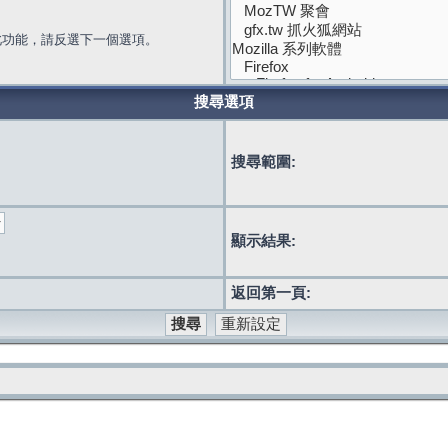
此功能，請反選下一個選項。
搜尋選項
搜尋範圍:
顯示結果:
返回第一頁: