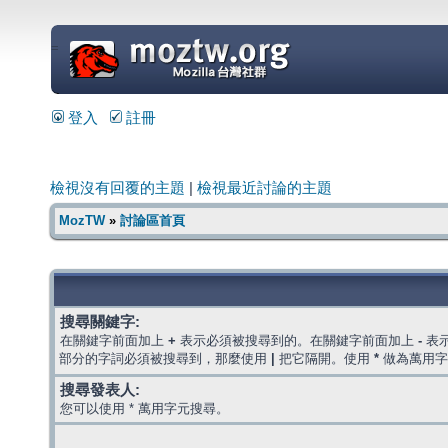
=
登入
註冊
檢視沒有回覆的主題
|
檢視最近討論的主題
MozTW
»
討論區首頁
搜尋關鍵字:
在關鍵字前面加上
+
表示必須被搜尋到的。在關鍵字前面加上
-
表
部分的字詞必須被搜尋到，那麼使用
|
把它隔開。使用
*
做為萬用字
搜尋發表人:
您可以使用 * 萬用字元搜尋。