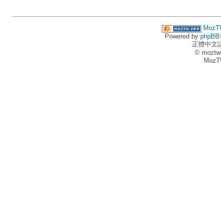
MozT
Powered by
phpBB
正體中文
© moztw
MozT