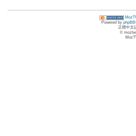
MozT
Powered by
phpBB
正體中文
© moztw
MozT