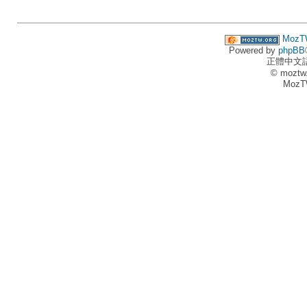
MozT
Powered by
phpBB
正體中文
© moztw
MozT