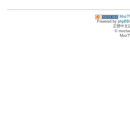
MozT
Powered by
phpBB
正體中文
© moztw
MozT