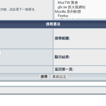
此功能，請反選下一個選項。
搜尋選項
搜尋範圍:
顯示結果:
返回第一頁: