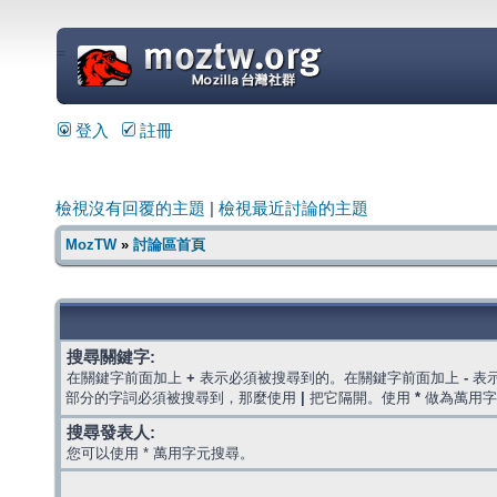
=
登入
註冊
檢視沒有回覆的主題
|
檢視最近討論的主題
MozTW
»
討論區首頁
搜尋關鍵字:
在關鍵字前面加上
+
表示必須被搜尋到的。在關鍵字前面加上
-
表
部分的字詞必須被搜尋到，那麼使用
|
把它隔開。使用
*
做為萬用字
搜尋發表人:
您可以使用 * 萬用字元搜尋。