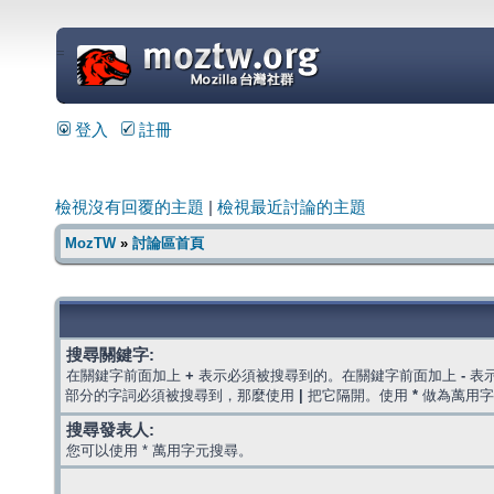
=
登入
註冊
檢視沒有回覆的主題
|
檢視最近討論的主題
MozTW
»
討論區首頁
搜尋關鍵字:
在關鍵字前面加上
+
表示必須被搜尋到的。在關鍵字前面加上
-
表
部分的字詞必須被搜尋到，那麼使用
|
把它隔開。使用
*
做為萬用字
搜尋發表人:
您可以使用 * 萬用字元搜尋。