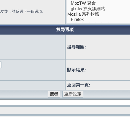
此功能，請反選下一個選項。
搜尋選項
搜尋範圍:
顯示結果:
返回第一頁: