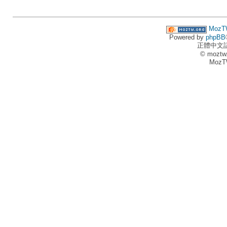
MozT
Powered by
phpBB
正體中文
© moztw
MozT