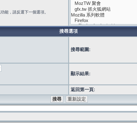
此功能，請反選下一個選項。
搜尋選項
搜尋範圍:
顯示結果:
返回第一頁: