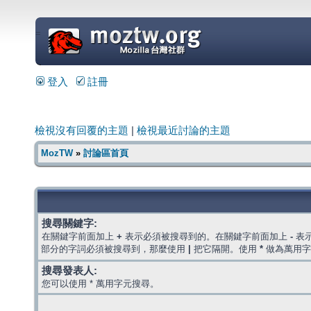
=
登入
註冊
檢視沒有回覆的主題
|
檢視最近討論的主題
MozTW
»
討論區首頁
搜尋關鍵字:
在關鍵字前面加上
+
表示必須被搜尋到的。在關鍵字前面加上
-
表
部分的字詞必須被搜尋到，那麼使用
|
把它隔開。使用
*
做為萬用字
搜尋發表人:
您可以使用 * 萬用字元搜尋。