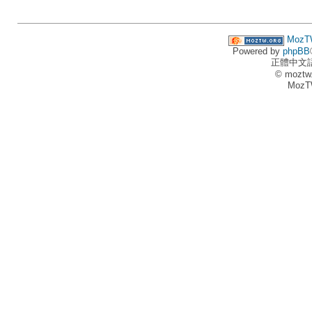
MozT
Powered by
phpBB
正體中文
© moztw
MozT