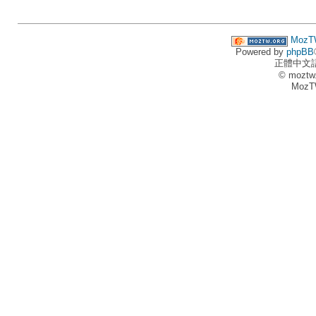
MozT
Powered by
phpBB
正體中文
© moztw
MozT