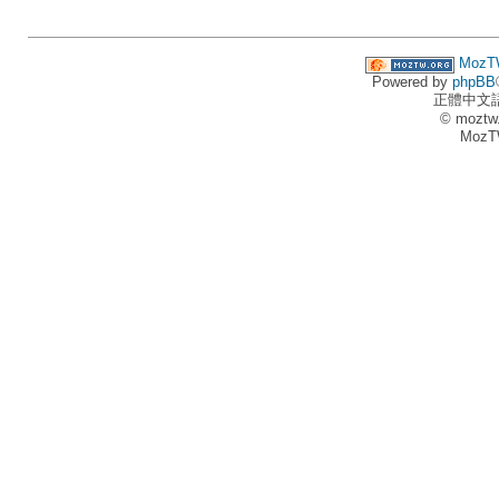
MozT
Powered by
phpBB
正體中文
© moztw
MozT