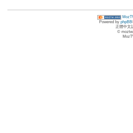
MozT
Powered by
phpBB
正體中文
© moztw
MozT