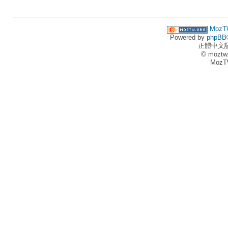
MozT
Powered by
phpBB
正體中文
© moztw
MozT