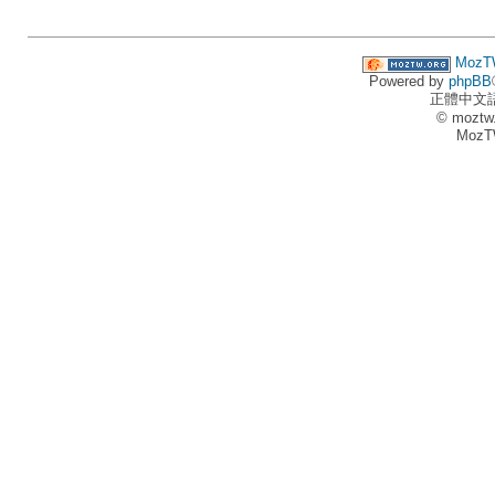
MozT
Powered by
phpBB
正體中文
© moztw
MozT