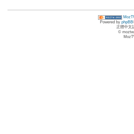
MozT
Powered by
phpBB
正體中文
© moztw
MozT