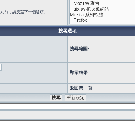
此功能，請反選下一個選項。
搜尋選項
搜尋範圍:
顯示結果:
返回第一頁: