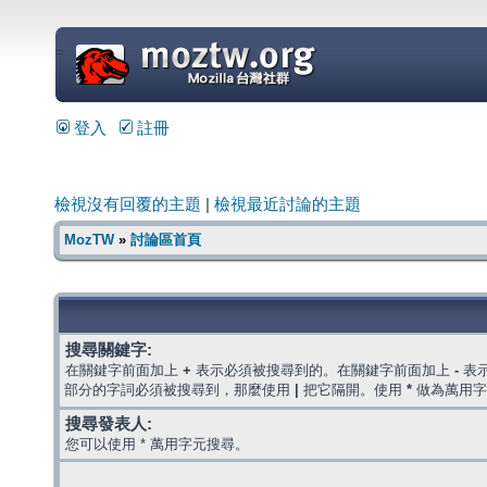
=
登入
註冊
檢視沒有回覆的主題
|
檢視最近討論的主題
MozTW
»
討論區首頁
搜尋關鍵字:
在關鍵字前面加上
+
表示必須被搜尋到的。在關鍵字前面加上
-
表
部分的字詞必須被搜尋到，那麼使用
|
把它隔開。使用
*
做為萬用字
搜尋發表人:
您可以使用 * 萬用字元搜尋。