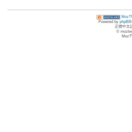
MozT
Powered by
phpBB
正體中文
© moztw
MozT