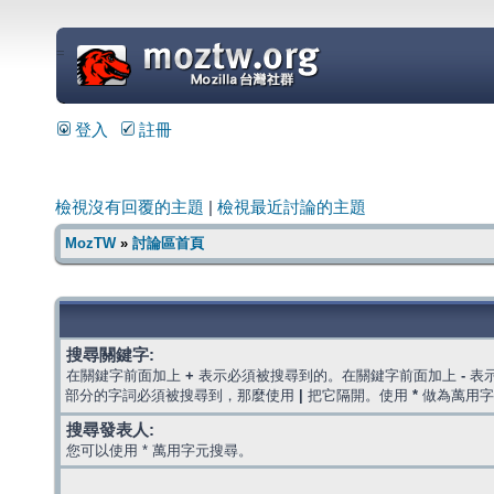
=
登入
註冊
檢視沒有回覆的主題
|
檢視最近討論的主題
MozTW
»
討論區首頁
搜尋關鍵字:
在關鍵字前面加上
+
表示必須被搜尋到的。在關鍵字前面加上
-
表
部分的字詞必須被搜尋到，那麼使用
|
把它隔開。使用
*
做為萬用字
搜尋發表人:
您可以使用 * 萬用字元搜尋。