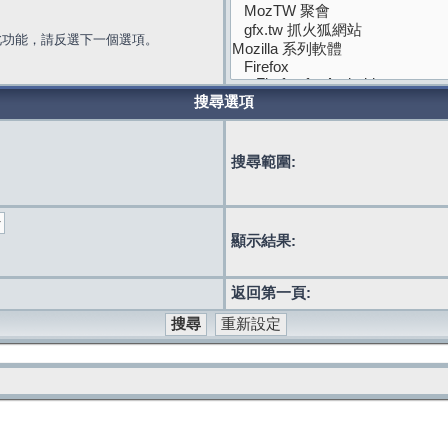
此功能，請反選下一個選項。
搜尋選項
搜尋範圍:
顯示結果:
返回第一頁: