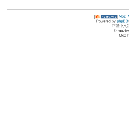
MozT
Powered by
phpBB
正體中文
© moztw
MozT