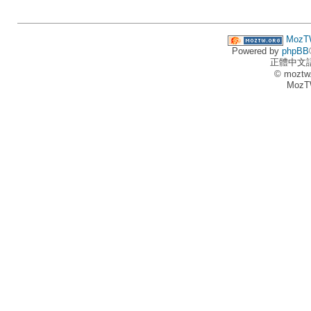
MozT
Powered by
phpBB
正體中文
© moztw
MozT