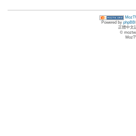
MozT
Powered by
phpBB
正體中文
© moztw
MozT