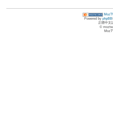
MozT
Powered by
phpBB
正體中文
© moztw
MozT