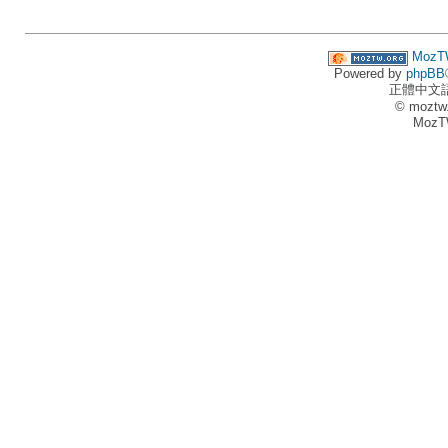
MozT
Powered by
phpBB
正體中文
© moztw
MozT