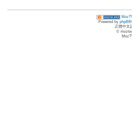
MozT
Powered by
phpBB
正體中文
© moztw
MozT