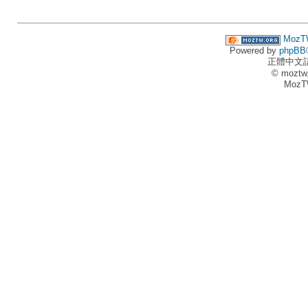
MozT
Powered by
phpBB
正體中文
© moztw
MozT