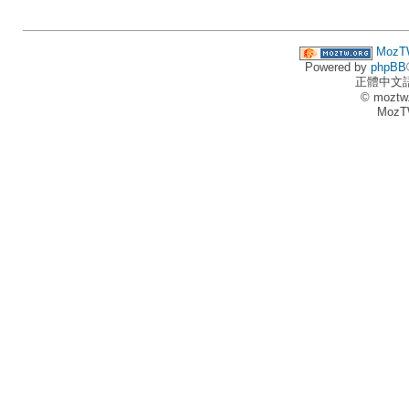
MozT
Powered by
phpBB
正體中文
© moztw
MozT