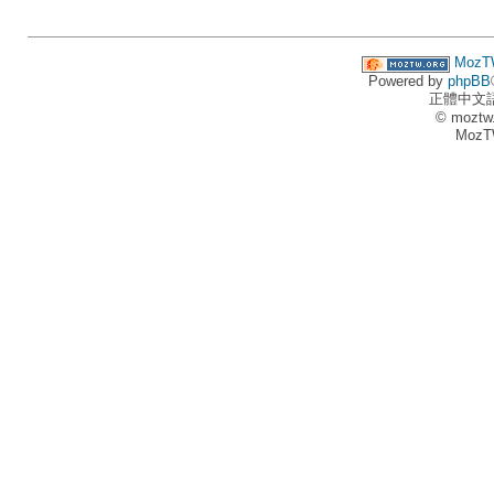
MozT
Powered by
phpBB
正體中文
© moztw
MozT