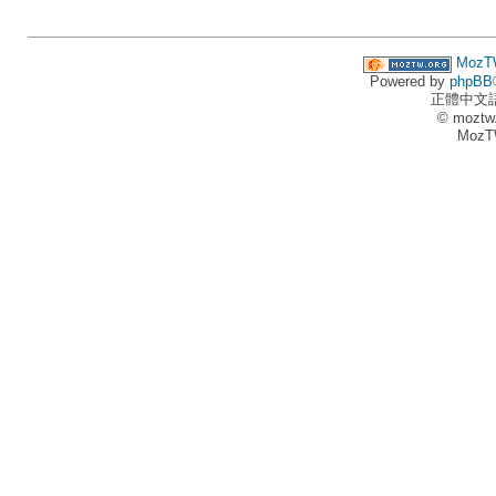
MozT
Powered by
phpBB
正體中文
© moztw
MozT