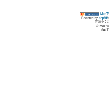
MozT
Powered by
phpBB
正體中文
© moztw
MozT