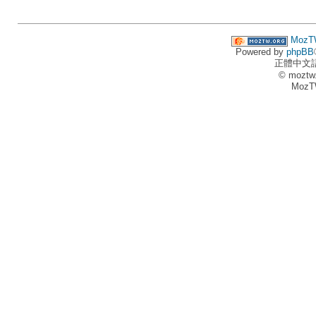
MozT
Powered by
phpBB
正體中文
© moztw
MozT