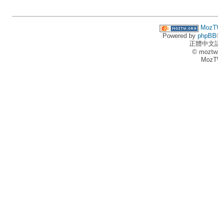
MozT
Powered by
phpBB
正體中文
© moztw
MozT