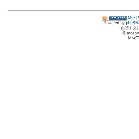
MozT
Powered by
phpBB
正體中文
© moztw
MozT