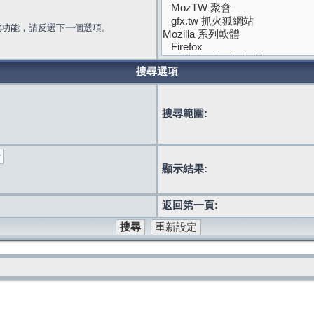
此功能，請反選下一個選項。
搜尋選項
搜尋範圍:
顯示結果:
返回第一頁: