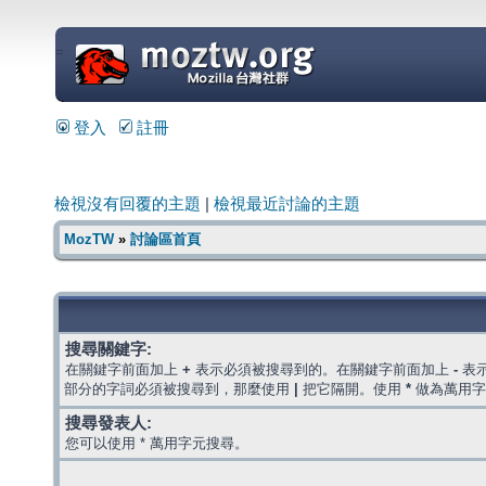
=
登入
註冊
檢視沒有回覆的主題
|
檢視最近討論的主題
MozTW
»
討論區首頁
搜尋關鍵字:
在關鍵字前面加上
+
表示必須被搜尋到的。在關鍵字前面加上
-
表
部分的字詞必須被搜尋到，那麼使用
|
把它隔開。使用
*
做為萬用字
搜尋發表人:
您可以使用 * 萬用字元搜尋。