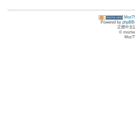
MozT
Powered by
phpBB
正體中文
© moztw
MozT