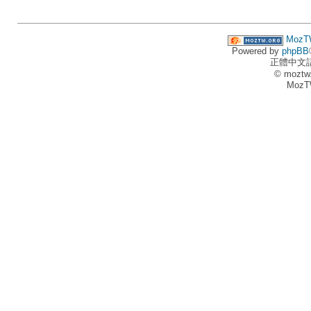
MozT
Powered by
phpBB
正體中文
© moztw
MozT