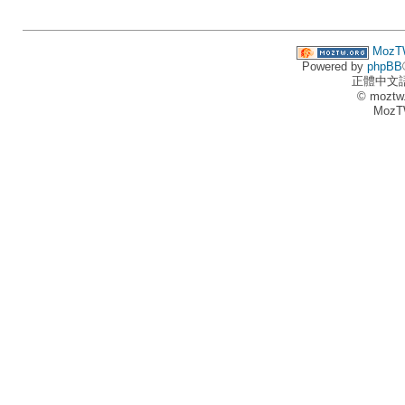
MozT
Powered by
phpBB
正體中文
© moztw
MozT